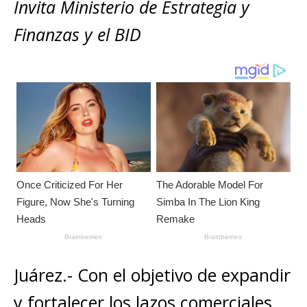
s
e
e
l
te
y
Invita Ministerio de Estrategia y
m
A
b
n
r
Li
p
Finanzas y el BID
p
o
g
n
ar
p
o
e
k
ti
k
r
r
Juárez.- Con el objetivo de expandir
y fortalecer los lazos comerciales