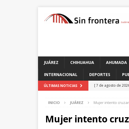
JUÁREZ
CHIHUAHUA
AHUMADA
INTERNACIONAL
DEPORTES
PU
[ 7 de agosto de 202
ÚLTIMAS NOTICIAS
encuentro en Chihu
INICIO
JUÁREZ
Mujer intento cruzar
[ 7 de agosto de 202
sufrir un paro cardí
Mujer intento cruz
[ 7 de agosto de 202