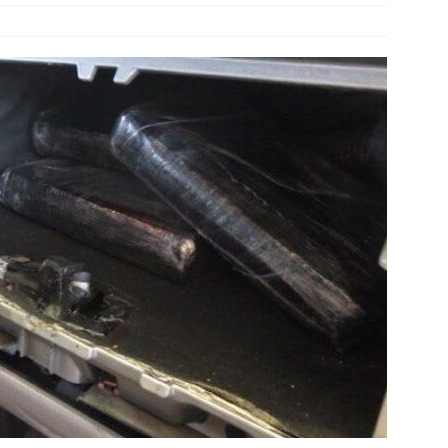
HIHUAHUA
6 ]
Arrestan a 6 y aseguran 100 gramos de cristal
JUÁREZ
6 ]
*Pasaje al pasado *Se acabó la brigada *Del sueño al
HUA