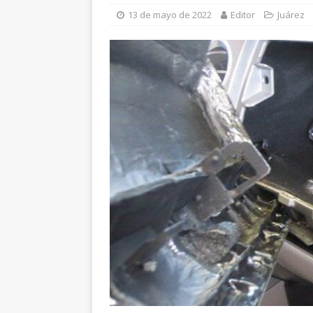
el Parque Colibrí
C
13 de mayo de 2022
Editor
Juárez
[ 7 de agosto de 202
[ 8 de agosto de 202
respaldo
CHIHUA