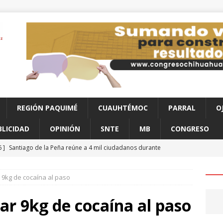
REGIÓN PAQUIMÉ
CUAUHTÉMOC
PARRAL
O
BLICIDAD
OPINIÓN
SNTE
MB
CONGRESO
6 ]
Santiago de la Peña reúne a 4 mil ciudadanos durante
ahua
CHIHUAHUA
 9kg de cocaína al paso
6 ]
Hombre muere a bordo de una ambulancia de URGE tras
aco
CHIHUAHUA
ar 9kg de cocaína al paso
6 ]
Clausura alcalde Marco Bonilla la Veraneada DIFertida 2026 en