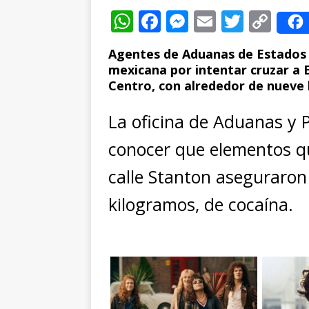
W
F
M
E
T
C
h
a
e
m
w
o
Agentes de Aduanas de Estados 
at
c
ss
ai
it
p
mexicana por intentar cruzar a E
s
e
e
l
te
y
Centro, con alrededor de nueve 
A
b
n
r
Li
La oficina de Aduanas y P
p
o
g
n
conocer que elementos qu
p
o
e
k
k
r
calle Stanton aseguraron 
kilogramos, de cocaína.