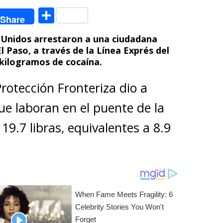
C
Share
o
Unidos arrestaron a una ciudadana
m
l Paso, a través de la Línea Exprés del
p
kilogramos de cocaína.
ar
rotección Fronteriza dio a
ti
e laboran en el puente de la
r
19.7 libras, equivalentes a 8.9