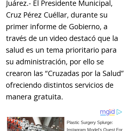
s
e
e
l
te
y
Juárez.- El Presidente Municipal,
m
A
b
n
r
Li
p
Cruz Pérez Cuéllar, durante su
p
o
g
n
ar
primer informe de Gobierno, a
p
o
e
k
ti
través de un video destacó que la
k
r
r
salud es un tema prioritario para
su administración, por ello se
crearon las “Cruzadas por la Salud”
ofreciendo distintos servicios de
manera gratuita.