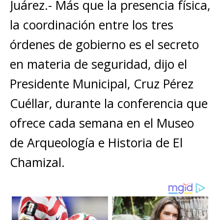
s
e
e
l
te
y
Juárez.- Más que la presencia física,
m
A
b
n
r
Li
p
la coordinación entre los tres
p
o
g
n
ar
órdenes de gobierno es el secreto
p
o
e
k
ti
en materia de seguridad, dijo el
k
r
r
Presidente Municipal, Cruz Pérez
Cuéllar, durante la conferencia que
ofrece cada semana en el Museo
de Arqueología e Historia de El
Chamizal.