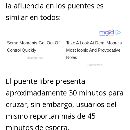
A
b
n
r
Li
p
la afluencia en los puentes es
p
o
g
n
ar
similar en todos:
p
o
e
k
ti
k
r
r
El puente libre presenta
aproximadamente 30 minutos para
cruzar, sin embargo, usuarios del
mismo reportan más de 45
minutos de espera.