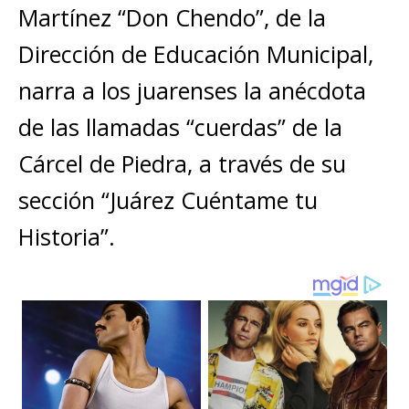
A
b
n
r
Li
p
Martínez “Don Chendo”, de la
p
o
g
n
ar
Dirección de Educación Municipal,
p
o
e
k
ti
narra a los juarenses la anécdota
k
r
r
de las llamadas “cuerdas” de la
Cárcel de Piedra, a través de su
sección “Juárez Cuéntame tu
Historia”.