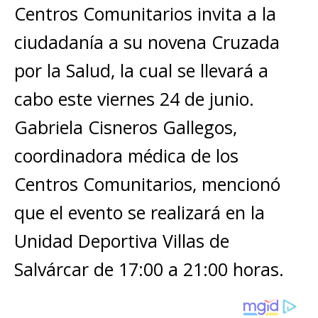
A
b
n
r
Li
p
Centros Comunitarios invita a la
p
o
g
n
ar
ciudadanía a su novena Cruzada
p
o
e
k
ti
por la Salud, la cual se llevará a
k
r
r
cabo este viernes 24 de junio.
Gabriela Cisneros Gallegos,
coordinadora médica de los
Centros Comunitarios, mencionó
que el evento se realizará en la
Unidad Deportiva Villas de
Salvárcar de 17:00 a 21:00 horas.