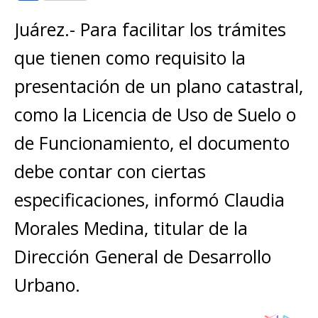
at
c
ss
ai
it
p
o
s
e
e
l
te
y
Juárez.- Para facilitar los trámites
m
A
b
n
r
Li
p
que tienen como requisito la
p
o
g
n
ar
presentación de un plano catastral,
p
o
e
k
ti
como la Licencia de Uso de Suelo o
k
r
r
de Funcionamiento, el documento
debe contar con ciertas
especificaciones, informó Claudia
Morales Medina, titular de la
Dirección General de Desarrollo
Urbano.