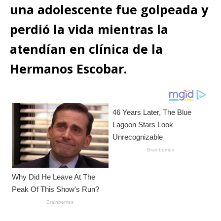
A
b
n
r
Li
p
una adolescente fue golpeada y
p
o
g
n
ar
perdió la vida mientras la
p
o
e
k
ti
atendían en clínica de la
k
r
r
Hermanos Escobar.