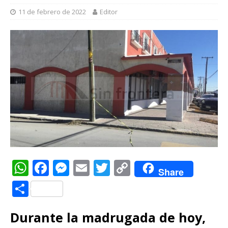
11 de febrero de 2022
Editor
W
F
M
E
T
C
Share
h
a
e
m
w
o
C
at
c
ss
ai
it
p
o
s
e
e
l
te
y
Durante la madrugada de hoy,
m