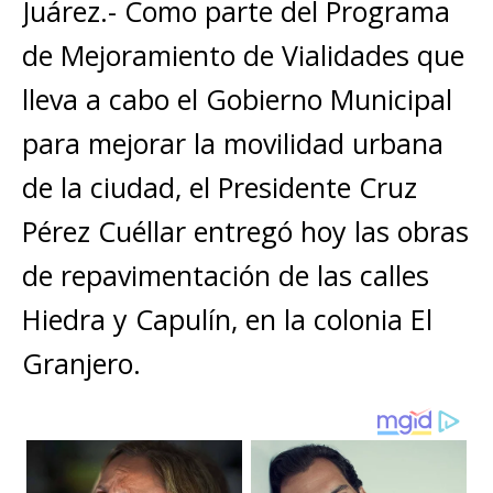
s
e
e
l
te
y
Juárez.- Como parte del Programa
m
A
b
n
r
Li
p
de Mejoramiento de Vialidades que
p
o
g
n
ar
lleva a cabo el Gobierno Municipal
p
o
e
k
ti
para mejorar la movilidad urbana
k
r
r
de la ciudad, el Presidente Cruz
Pérez Cuéllar entregó hoy las obras
de repavimentación de las calles
Hiedra y Capulín, en la colonia El
Granjero.