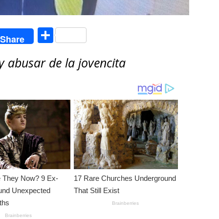
C
Share
o
 abusar de la jovencita
m
p
ar
ti
r