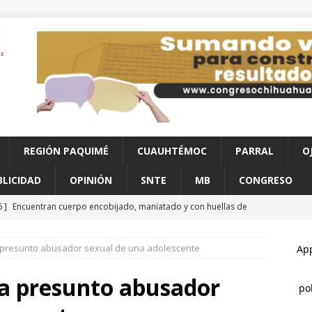
REGIÓN PAQUIMÉ
CUAUHTÉMOC
PARRAL
O
BLICIDAD
OPINIÓN
SNTE
MB
CONGRESO
6 ]
Encuentran cuerpo encobijado, maniatado y con huellas de
s Sacramento
CHIHUAHUA
a presunto abusador sexual de una adolescente
6 ]
Continúan jornadas de Jóvenes Unen al Barrio
JUÁREZ
6 ]
Inauguran quinta edición de Conectando Generaciones
 a presunto abusador