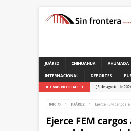
JUÁREZ
CHIHUAHUA
AHUMADA
INTERNACIONAL
DEPORTES
PU
[ 5 de agosto de 202
ÚLTIMAS NOTICIAS
violencia en Granja
INICIO
JUÁREZ
Ejerce FEM cargos 
[ 5 de agosto de 202
[ 5 de agosto de 202
Ejerce FEM cargos
JUÁREZ