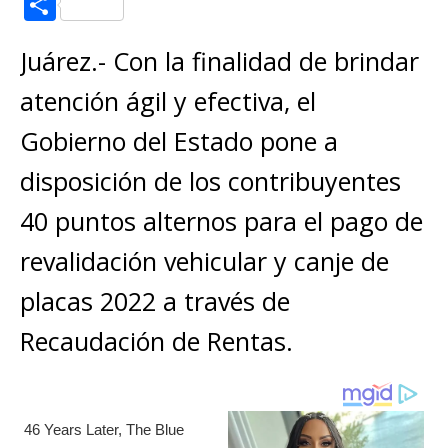
C
at
c
ss
ai
it
p
o
s
e
e
l
te
y
Juárez.- Con la finalidad de brindar
m
A
b
n
r
Li
p
atención ágil y efectiva, el
p
o
g
n
ar
Gobierno del Estado pone a
p
o
e
k
ti
disposición de los contribuyentes
k
r
r
40 puntos alternos para el pago de
revalidación vehicular y canje de
placas 2022 a través de
Recaudación de Rentas.