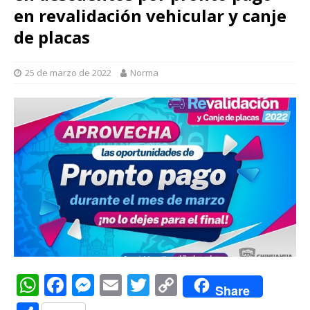
en revalidación vehicular y canje
de placas
25 de marzo de 2022
Norma
W
F
M
E
T
C
Share
h
a
e
m
w
o