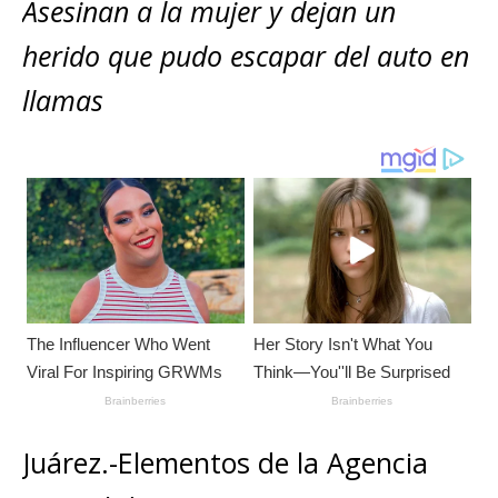
s
e
e
l
te
y
Asesinan a la mujer y dejan un
m
A
b
n
r
Li
p
herido que pudo escapar del auto en
p
o
g
n
ar
llamas
p
o
e
k
ti
k
r
r
Juárez.-Elementos de la Agencia