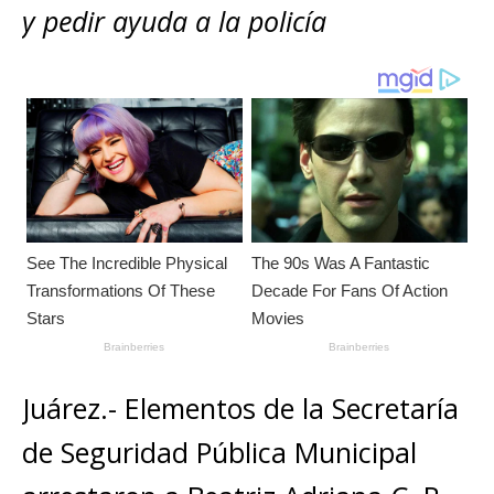
A
b
n
r
Li
p
y pedir ayuda a la policía
p
o
g
n
ar
p
o
e
k
ti
k
r
r
Juárez.- Elementos de la Secretaría
de Seguridad Pública Municipal