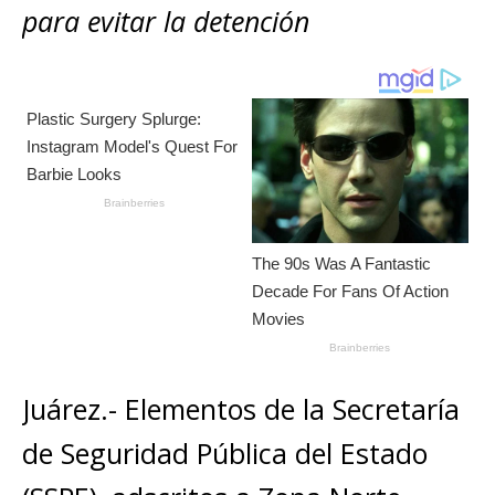
A
b
n
r
Li
p
para evitar la detención
p
o
g
n
ar
p
o
e
k
ti
k
r
r
Juárez.- Elementos de la Secretaría
de Seguridad Pública del Estado