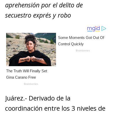
A
b
n
r
Li
p
aprehensión por el delito de
p
o
g
n
ar
secuestro exprés y robo
p
o
e
k
ti
k
r
r
Juárez.- Derivado de la
coordinación entre los 3 niveles de