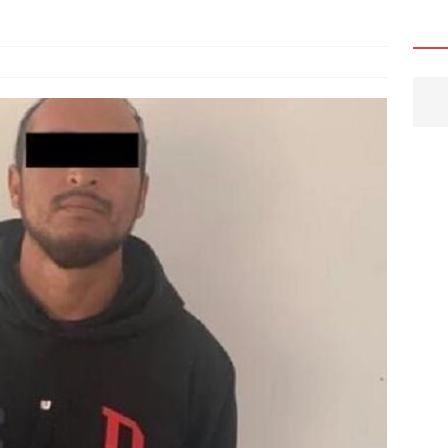
HUA
6 ]
Abre UTCH sus puertas a nuevas generaciones para
o profesional
CHIHUAHUA
6 ]
Cateos en Juárez aseguran un tigre de bengala, un lagarto y
investigación por homicidio
JUÁREZ