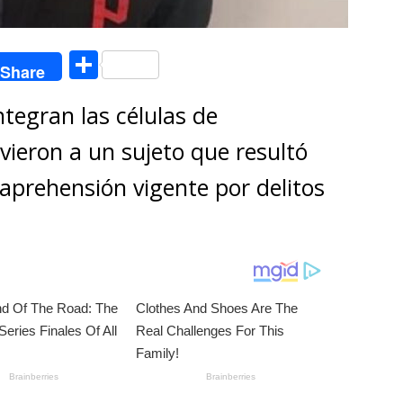
C
Share
o
ntegran las células de
m
p
vieron a un sujeto que resultó
ar
aprehensión vigente por delitos
ti
r