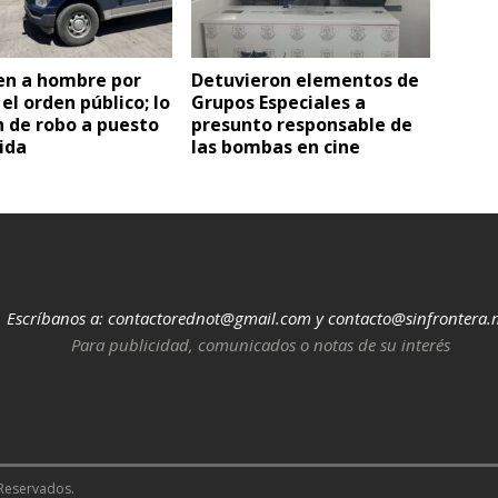
en a hombre por
Detuvieron elementos de
 el orden público; lo
Grupos Especiales a
 de robo a puesto
presunto responsable de
ida
las bombas en cine
Escríbanos a:
contactorednot@gmail.com
y
contacto@sinfrontera.
Para publicidad, comunicados o notas de su interés
 Reservados.