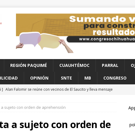
REGIÓN PAQUIMÉ
CUAUHTÉMOC
PARRAL
O
BLICIDAD
OPINIÓN
SNTE
MB
CONGRESO
6 ]
Alan Falomir se reúne con vecinos de El Saucito y lleva mensaje
CHIHUAHUA
a a sujeto con orden de aprehensión
6 ]
Choque en la avenida 20 de Noviembre deja dos lesionados
ta a sujeto con orden de
6 ]
Localizan sin vida a un joven en vivienda de la colonia Ponce