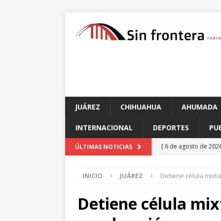
JUÁREZ
CHIHUAHUA
AHUMADA
INTERNACIONAL
DEPORTES
PU
[ 6 de agosto de 202
ÚLTIMAS NOTICIAS
de unidad en el PAN
INICIO
JUÁREZ
Detiene célula mixt
[ 6 de agosto de 202
CHIHUAHUA
Detiene célula mix
[ 6 de agosto de 202