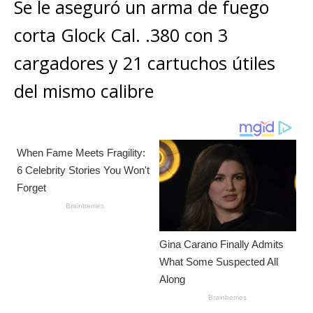
s
e
e
l
te
y
Se le aseguró un arma de fuego
m
A
b
n
r
Li
p
corta Glock Cal. .380 con 3
p
o
g
n
ar
cargadores y 21 cartuchos útiles
p
o
e
k
ti
del mismo calibre
k
r
r