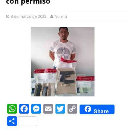
con permiso
3 de marzo de 2022
Norma
W
F
M
E
T
C
Share
h
a
e
m
w
o
C
at
c
ss
ai
it
p
o