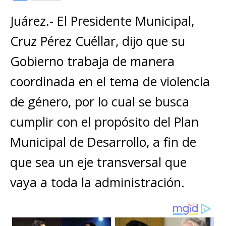
at
c
ss
ai
it
p
o
s
e
e
l
te
y
Juárez.- El Presidente Municipal,
m
A
b
n
r
Li
p
Cruz Pérez Cuéllar, dijo que su
p
o
g
n
ar
Gobierno trabaja de manera
p
o
e
k
ti
coordinada en el tema de violencia
k
r
r
de género, por lo cual se busca
cumplir con el propósito del Plan
Municipal de Desarrollo, a fin de
que sea un eje transversal que
vaya a toda la administración.