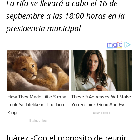
s
e
e
l
te
y
La rifa se llevará a cabo el 16 de
m
A
b
n
r
Li
p
septiembre a las 18:00 horas en la
p
o
g
n
ar
presidencia municipal
p
o
e
k
ti
k
r
r
Juárez.-Con el propósito de reunir