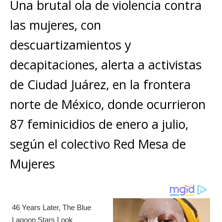
s
e
e
l
te
y
Una brutal ola de violencia contra
m
A
b
n
r
Li
p
las mujeres, con
p
o
g
n
ar
descuartizamientos y
p
o
e
k
ti
decapitaciones, alerta a activistas
k
r
r
de Ciudad Juárez, en la frontera
norte de México, donde ocurrieron
87 feminicidios de enero a julio,
según el colectivo Red Mesa de
Mujeres