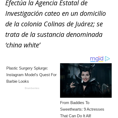
s
e
e
l
te
y
Efectúa la Agencia Estatal de
m
A
b
n
r
Li
p
Investigación cateo en un domicilio
p
o
g
n
ar
de la colonia Colinas de Juárez; se
p
o
e
k
ti
trata de la sustancia denominada
k
r
r
‘china white’