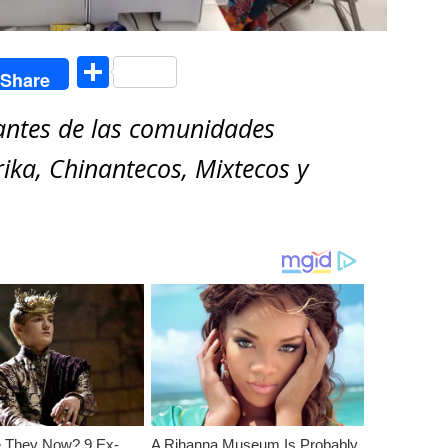
C
Share
o
antes de las comunidades
m
p
ka, Chinantecos, Mixtecos y
ar
ti
r