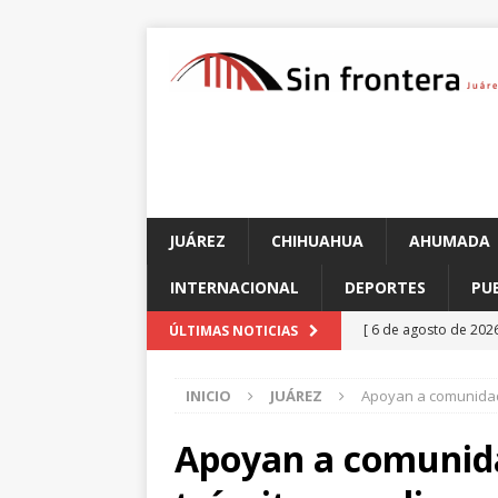
JUÁREZ
CHIHUAHUA
AHUMADA
INTERNACIONAL
DEPORTES
PU
[ 6 de agosto de 202
ÚLTIMAS NOTICIAS
Aérea y carretera A
INICIO
JUÁREZ
Apoyan a comunidade
[ 5 de agosto de 202
corporación requier
Apoyan a comunida
[ 5 de agosto de 202