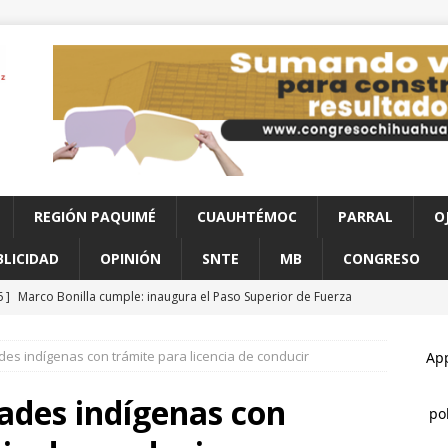
REGIÓN PAQUIMÉ
CUAUHTÉMOC
PARRAL
O
BLICIDAD
OPINIÓN
SNTE
MB
CONGRESO
6 ]
Marco Bonilla cumple: inaugura el Paso Superior de Fuerza
ldama
CHIHUAHUA
s indígenas con trámite para licencia de conducir
6 ]
Guadalupe y Calvo opera con 21 policías municipales;
e al menos 60 elementos más
CHIHUAHUA
des indígenas con
6 ]
Hallan a hombre sin vida en estacionamiento de paquetería;