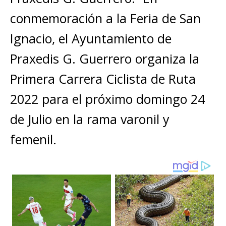
m
A
b
n
r
Li
p
conmemoración a la Feria de San
p
o
g
n
ar
Ignacio, el Ayuntamiento de
p
o
e
k
ti
Praxedis G. Guerrero organiza la
k
r
r
Primera Carrera Ciclista de Ruta
2022 para el próximo domingo 24
de Julio en la rama varonil y
femenil.