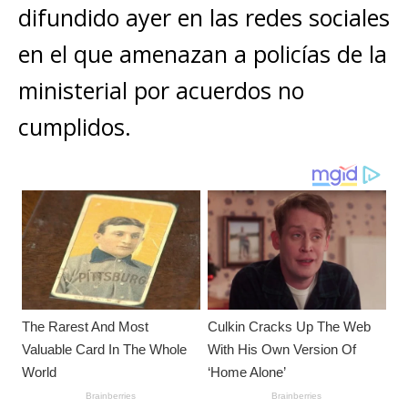
A
b
n
r
Li
p
difundido ayer en las redes sociales
p
o
g
n
ar
en el que amenazan a policías de la
p
o
e
k
ti
ministerial por acuerdos no
k
r
r
cumplidos.