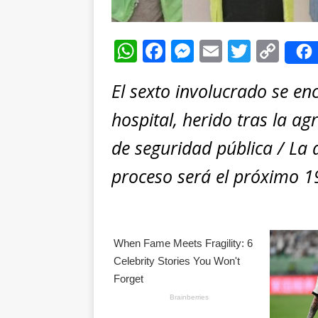
W
F
M
E
T
C
h
a
e
m
w
o
El sexto involucrado se en
at
c
ss
ai
it
p
s
e
e
l
te
y
hospital, herido tras la a
A
b
n
r
Li
de seguridad pública / La 
p
o
g
n
proceso será el próximo 1
p
o
e
k
k
r