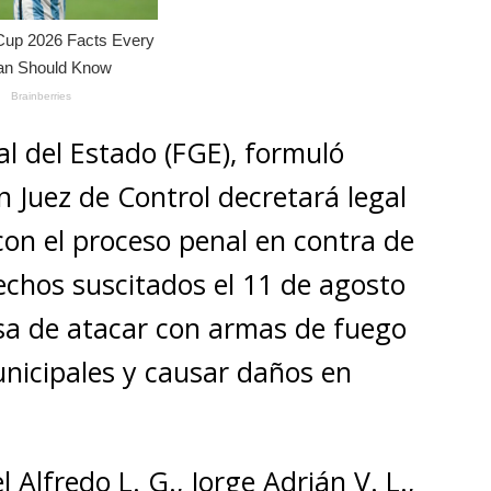
ral del Estado (FGE), formuló
 Juez de Control decretará legal
 con el proceso penal en contra de
echos suscitados el 11 de agosto
usa de atacar con armas de fuego
unicipales y causar daños en
Alfredo L. G., Jorge Adrián V. L.,