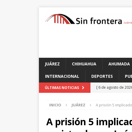
JUÁREZ
CHIHUAHUA
AHUMADA
INTERNACIONAL
DEPORTES
PU
[ 6 de agosto de 202
ÚLTIMAS NOTICIAS
transformar su futur
INICIO
JUÁREZ
A prisión 5 implicad
[ 6 de agosto de 202
CHIHUAHUA
A prisión 5 implic
[ 6 de agosto de 202