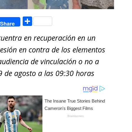
C
Share
o
cuentra en recuperación en un
m
p
gresión en contra de los elementos
ar
audiencia de vinculación o no a
ti
9 de agosto a las 09:30 horas
r