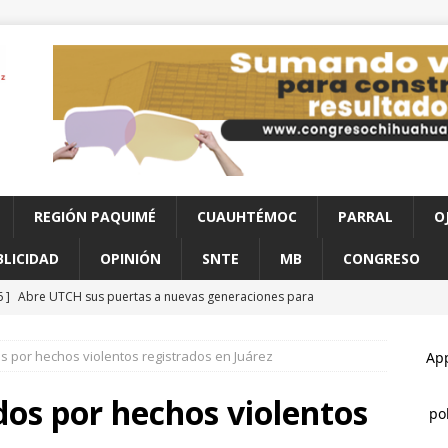
REGIÓN PAQUIMÉ
CUAUHTÉMOC
PARRAL
O
BLICIDAD
OPINIÓN
SNTE
MB
CONGRESO
6 ]
Abre UTCH sus puertas a nuevas generaciones para
o profesional
CHIHUAHUA
os por hechos violentos registrados en Juárez
6 ]
Reglas claras consolidarían la unidad en el PAN: Rafa Loera
ados por hechos violentos
6 ]
Destaca César Jáuregui la importancia de atender las colonias