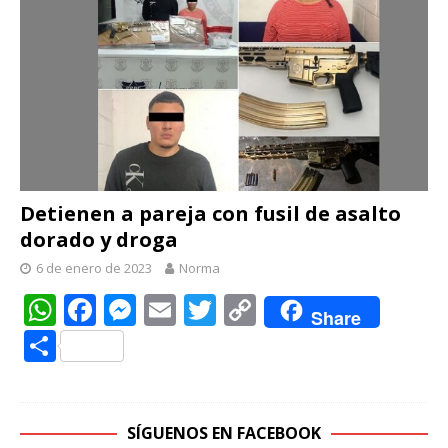
Detienen a pareja con fusil de asalto
dorado y droga
6 de enero de 2023
Norma
W
F
M
E
T
C
Share
h
ac
e
m
w
o
C
at
e
ss
ai
itt
p
o
s
b
e
l
er
y
m
A
o
n
Li
p
SÍGUENOS EN FACEBOOK