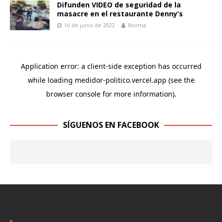
A
o
n
Li
p
Difunden VIDEO de seguridad de la
masacre en el restaurante Denny’s
p
o
g
n
ar
16 de junio de 2022
Norma
p
k
er
k
ti
r
SÍGUENOS EN FACEBOOK